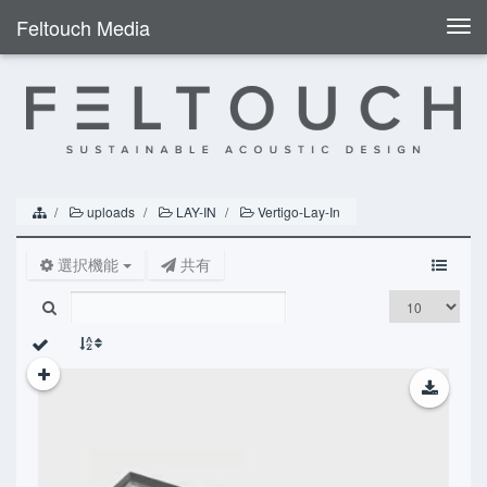
Feltouch Media
Togg
navi
uploads
LAY-IN
Vertigo-Lay-In
選択機能
共有