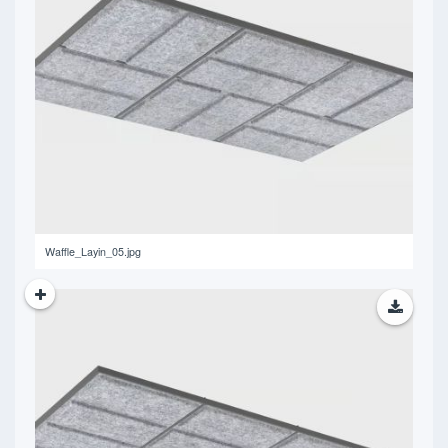
185.56 KB
Waffle_Layin_05.jpg