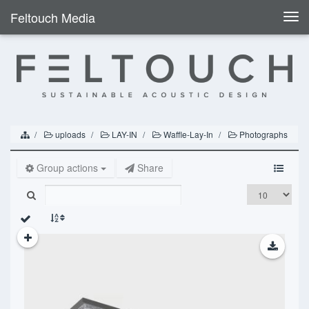
Feltouch Media
Togg
navi
uploads
LAY-IN
Waffle-Lay-In
Photographs
Group actions
Share