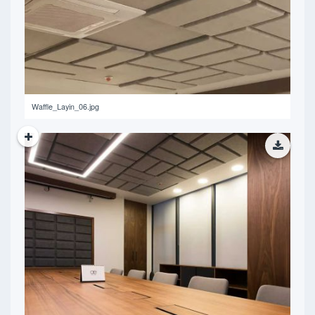
254.77 KB
Waffle_Layin_06.jpg
374.99 KB