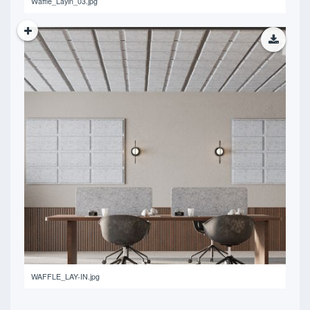
Waffle_Layin_03.jpg
561.69 KB
WAFFLE_LAY-IN.jpg