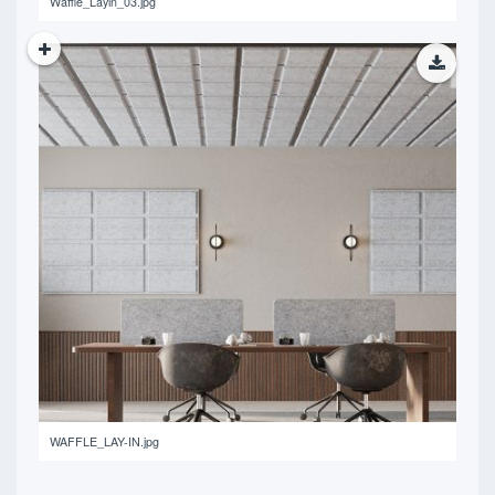
Waffle_Layin_03.jpg
561.69 KB
WAFFLE_LAY-IN.jpg