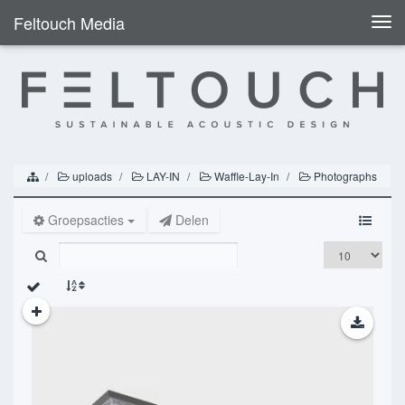
Feltouch Media
Togg
navi
uploads
LAY-IN
Waffle-Lay-In
Photographs
Groepsacties
Delen