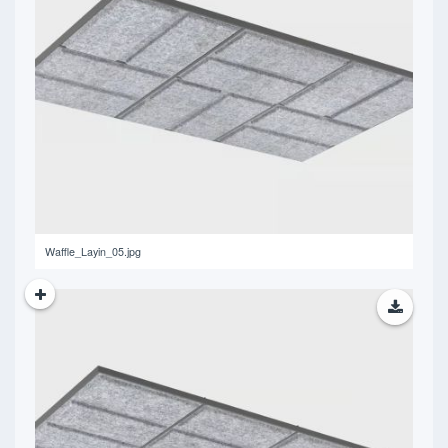
185.56 KB
Waffle_Layin_05.jpg