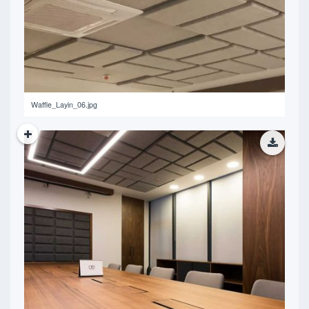
254.77 KB
Waffle_Layin_06.jpg
374.99 KB